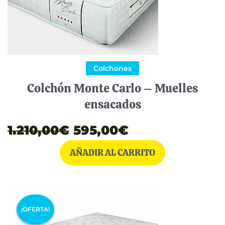
Colchones
Colchón Monte Carlo – Muelles
ensacados
1.210,00
€
595,00
€
AÑADIR AL CARRITO
El
El
¡OFERTA!
¡OFERTA!
precio
precio