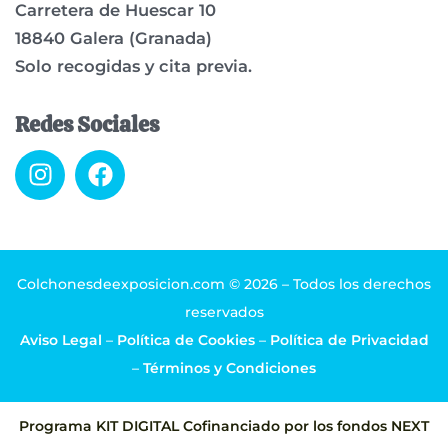
Carretera de Huescar 10
18840 Galera (Granada)
Solo recogidas y cita previa.
Redes Sociales
I
F
n
a
s
c
t
e
a
b
g
o
Colchonesdeexposicion.com © 2026 – Todos los derechos
r
o
reservados
a
k
Aviso Legal
–
Política de Cookies
–
Política de Privacidad
m
–
Términos y Condiciones
Programa KIT DIGITAL Cofinanciado por los fondos NEXT