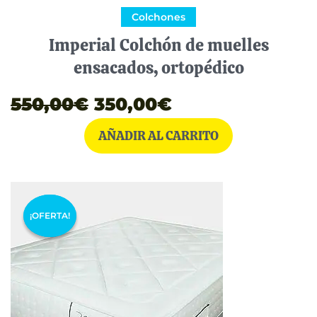
Colchones
Imperial Colchón de muelles
ensacados, ortopédico
550,00
€
350,00
€
AÑADIR AL CARRITO
El
El
¡OFERTA!
¡OFERTA!
precio
precio
original
actual
era:
es:
1.210,00€.
595,00€.