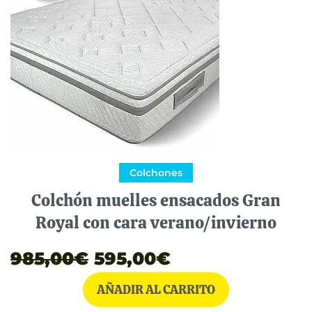
original
actual
era:
es:
985,00€.
595,00€.
Colchones
Colchón muelles ensacados Gran
Royal con cara verano/invierno
985,00
€
595,00
€
AÑADIR AL CARRITO