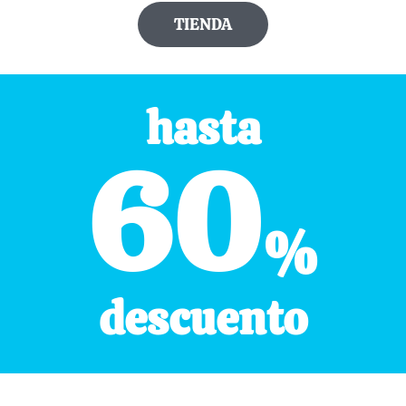
TIENDA
hasta
60
%
descuento