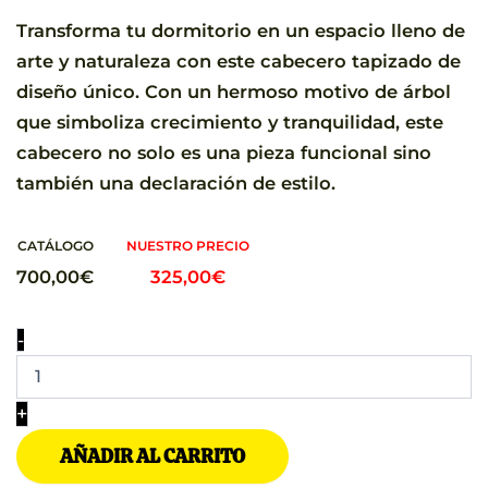
Transforma tu dormitorio en un espacio lleno de
arte y naturaleza con este cabecero tapizado de
diseño único. Con un hermoso motivo de árbol
que simboliza crecimiento y tranquilidad, este
cabecero no solo es una pieza funcional sino
también una declaración de estilo.
El
El
precio
precio
700,00
€
325,00
€
original
actual
Cabecero
era:
es:
-
artístico
700,00€.
325,00€.
tapizado
con
+
diseño
de
AÑADIR AL CARRITO
árbol
en